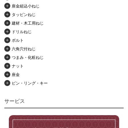
座金組込小ねじ
タッピンねじ
建材・木工用ねじ
ドリルねじ
ボルト
六角穴付ねじ
つまみ・化粧ねじ
ナット
座金
ピン・リング・キー
リベット・かしめ
アンカー・プラグ
サービス
ユニファイねじ
いたずら防止ねじ
マイクロねじ