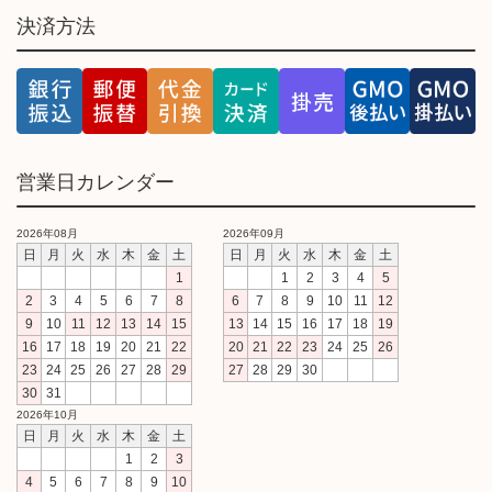
決済方法
営業日カレンダー
2026年08月
2026年09月
日
月
火
水
木
金
土
日
月
火
水
木
金
土
1
1
2
3
4
5
2
3
4
5
6
7
8
6
7
8
9
10
11
12
9
10
11
12
13
14
15
13
14
15
16
17
18
19
16
17
18
19
20
21
22
20
21
22
23
24
25
26
23
24
25
26
27
28
29
27
28
29
30
30
31
2026年10月
日
月
火
水
木
金
土
1
2
3
4
5
6
7
8
9
10