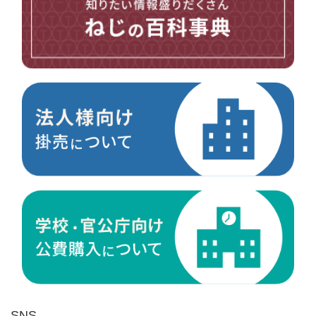
台形ねじ
スペーサー
その他ねじ
便利品
金具・金物
電材・設備
切削工具
研削研磨品
作業用品
測定
ケミカル製品
荷役伝導
マグネット用品
ばね
環境安全用品
SNS