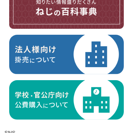
台形ねじ
スペーサー
その他ねじ
便利品
金具・金物
電材・設備
切削工具
研削研磨品
作業用品
測定
ケミカル製品
荷役伝導
マグネット用品
ばね
環境安全用品
SNS