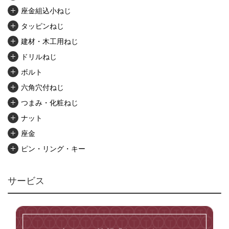
座金組込小ねじ
タッピンねじ
建材・木工用ねじ
ドリルねじ
ボルト
六角穴付ねじ
つまみ・化粧ねじ
ナット
座金
ピン・リング・キー
リベット・かしめ
アンカー・プラグ
サービス
ユニファイねじ
いたずら防止ねじ
マイクロねじ