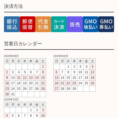
決済方法
営業日カレンダー
2026年08月
2026年09月
日
月
火
水
木
金
土
日
月
火
水
木
金
土
1
1
2
3
4
5
2
3
4
5
6
7
8
6
7
8
9
10
11
12
9
10
11
12
13
14
15
13
14
15
16
17
18
19
16
17
18
19
20
21
22
20
21
22
23
24
25
26
23
24
25
26
27
28
29
27
28
29
30
30
31
2026年10月
日
月
火
水
木
金
土
1
2
3
4
5
6
7
8
9
10