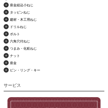
座金組込小ねじ
タッピンねじ
建材・木工用ねじ
ドリルねじ
ボルト
六角穴付ねじ
つまみ・化粧ねじ
ナット
座金
ピン・リング・キー
リベット・かしめ
アンカー・プラグ
サービス
ユニファイねじ
いたずら防止ねじ
マイクロねじ