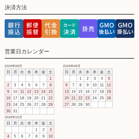
決済方法
営業日カレンダー
2026年08月
2026年09月
日
月
火
水
木
金
土
日
月
火
水
木
金
土
1
1
2
3
4
5
2
3
4
5
6
7
8
6
7
8
9
10
11
12
9
10
11
12
13
14
15
13
14
15
16
17
18
19
16
17
18
19
20
21
22
20
21
22
23
24
25
26
23
24
25
26
27
28
29
27
28
29
30
30
31
2026年10月
日
月
火
水
木
金
土
1
2
3
4
5
6
7
8
9
10