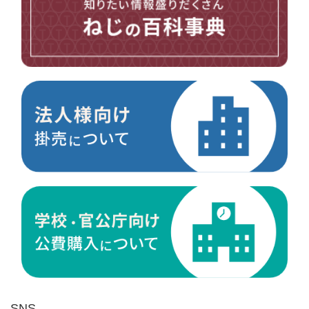
台形ねじ
スペーサー
その他ねじ
便利品
金具・金物
電材・設備
切削工具
研削研磨品
作業用品
測定
ケミカル製品
荷役伝導
マグネット用品
ばね
環境安全用品
SNS