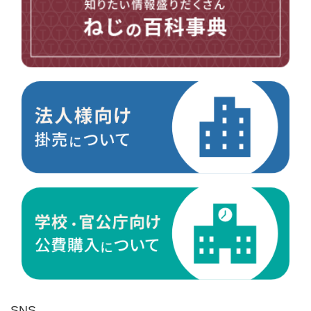
台形ねじ
スペーサー
その他ねじ
便利品
金具・金物
電材・設備
切削工具
研削研磨品
作業用品
測定
ケミカル製品
荷役伝導
マグネット用品
ばね
環境安全用品
SNS