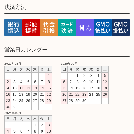
決済方法
営業日カレンダー
2026年08月
2026年09月
日
月
火
水
木
金
土
日
月
火
水
木
金
土
1
1
2
3
4
5
2
3
4
5
6
7
8
6
7
8
9
10
11
12
9
10
11
12
13
14
15
13
14
15
16
17
18
19
16
17
18
19
20
21
22
20
21
22
23
24
25
26
23
24
25
26
27
28
29
27
28
29
30
30
31
2026年10月
日
月
火
水
木
金
土
1
2
3
4
5
6
7
8
9
10