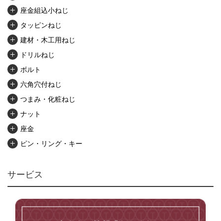
座金組込小ねじ
タッピンねじ
建材・木工用ねじ
ドリルねじ
ボルト
六角穴付ねじ
つまみ・化粧ねじ
ナット
座金
ピン・リング・キー
リベット・かしめ
アンカー・プラグ
サービス
ユニファイねじ
いたずら防止ねじ
マイクロねじ