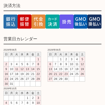
決済方法
営業日カレンダー
2026年08月
2026年09月
日
月
火
水
木
金
土
日
月
火
水
木
金
土
1
1
2
3
4
5
2
3
4
5
6
7
8
6
7
8
9
10
11
12
9
10
11
12
13
14
15
13
14
15
16
17
18
19
16
17
18
19
20
21
22
20
21
22
23
24
25
26
23
24
25
26
27
28
29
27
28
29
30
30
31
2026年10月
日
月
火
水
木
金
土
1
2
3
4
5
6
7
8
9
10