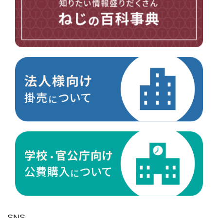
台形ねじ
スペーサー
その他ねじ
便利品
金具・金物
電材・設備
切削工具
研削研磨品
作業用品
測定
ケミカル製品
荷役伝導
マグネット用品
ばね
環境安全用品
SNS