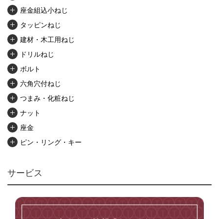
座金組込小ねじ
タッピンねじ
建材・木工用ねじ
ドリルねじ
ボルト
六角穴付ねじ
つまみ・化粧ねじ
ナット
座金
ピン・リング・キー
リベット・かしめ
アンカー・プラグ
サービス
ユニファイねじ
いたずら防止ねじ
マイクロねじ