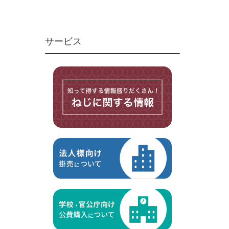
ユニファイねじ
いたずら防止ねじ
サービス
マイクロねじ
台形ねじ
スペーサー
その他ねじ
便利品
金具・金物
電材・設備
切削工具
研削研磨品
作業用品
測定
ケミカル製品
荷役伝導