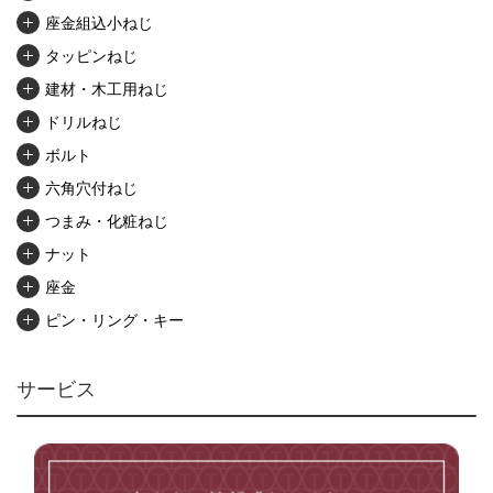
座金組込小ねじ
タッピンねじ
建材・木工用ねじ
ドリルねじ
ボルト
六角穴付ねじ
つまみ・化粧ねじ
ナット
座金
ピン・リング・キー
リベット・かしめ
アンカー・プラグ
サービス
ユニファイねじ
いたずら防止ねじ
マイクロねじ