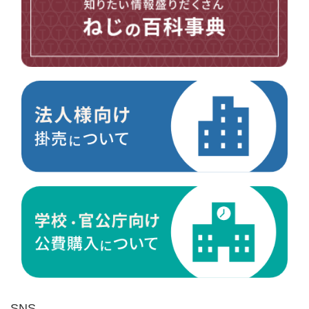
台形ねじ
スペーサー
その他ねじ
便利品
金具・金物
電材・設備
切削工具
研削研磨品
作業用品
測定
ケミカル製品
荷役伝導
マグネット用品
ばね
環境安全用品
SNS