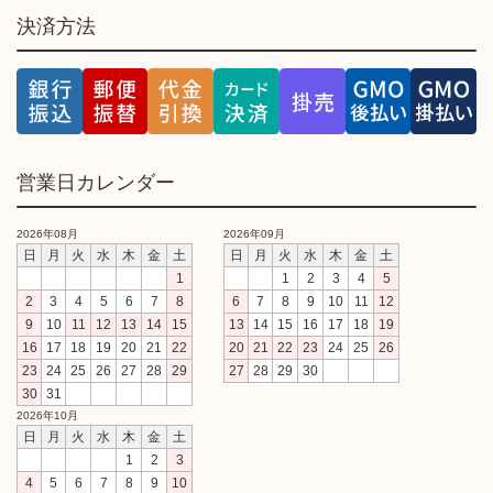
決済方法
営業日カレンダー
2026年08月
2026年09月
日
月
火
水
木
金
土
日
月
火
水
木
金
土
1
1
2
3
4
5
2
3
4
5
6
7
8
6
7
8
9
10
11
12
9
10
11
12
13
14
15
13
14
15
16
17
18
19
16
17
18
19
20
21
22
20
21
22
23
24
25
26
23
24
25
26
27
28
29
27
28
29
30
30
31
2026年10月
日
月
火
水
木
金
土
1
2
3
4
5
6
7
8
9
10