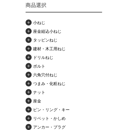
商品選択
小ねじ
座金組込小ねじ
タッピンねじ
建材・木工用ねじ
ドリルねじ
ボルト
六角穴付ねじ
つまみ・化粧ねじ
ナット
座金
ピン・リング・キー
リベット・かしめ
アンカー・プラグ