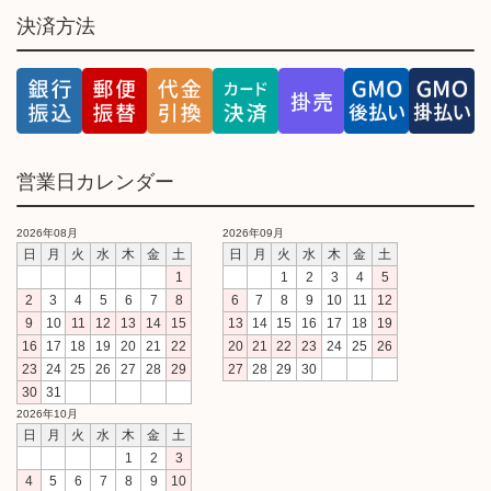
決済方法
営業日カレンダー
2026年08月
2026年09月
日
月
火
水
木
金
土
日
月
火
水
木
金
土
1
1
2
3
4
5
2
3
4
5
6
7
8
6
7
8
9
10
11
12
9
10
11
12
13
14
15
13
14
15
16
17
18
19
16
17
18
19
20
21
22
20
21
22
23
24
25
26
23
24
25
26
27
28
29
27
28
29
30
30
31
2026年10月
日
月
火
水
木
金
土
1
2
3
4
5
6
7
8
9
10