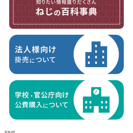
台形ねじ
スペーサー
その他ねじ
便利品
金具・金物
電材・設備
切削工具
研削研磨品
作業用品
測定
ケミカル製品
荷役伝導
マグネット用品
ばね
環境安全用品
SNS