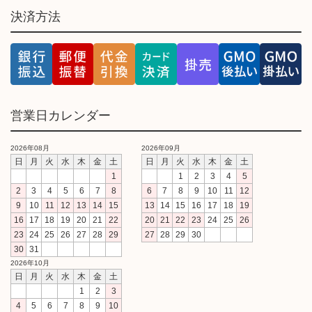
決済方法
営業日カレンダー
2026年08月
2026年09月
日
月
火
水
木
金
土
日
月
火
水
木
金
土
1
1
2
3
4
5
2
3
4
5
6
7
8
6
7
8
9
10
11
12
9
10
11
12
13
14
15
13
14
15
16
17
18
19
16
17
18
19
20
21
22
20
21
22
23
24
25
26
23
24
25
26
27
28
29
27
28
29
30
30
31
2026年10月
日
月
火
水
木
金
土
1
2
3
4
5
6
7
8
9
10