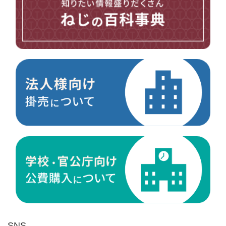
台形ねじ
スペーサー
その他ねじ
便利品
金具・金物
電材・設備
切削工具
研削研磨品
作業用品
測定
ケミカル製品
荷役伝導
マグネット用品
ばね
環境安全用品
SNS