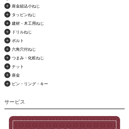
座金組込小ねじ
タッピンねじ
建材・木工用ねじ
ドリルねじ
ボルト
六角穴付ねじ
つまみ・化粧ねじ
ナット
座金
ピン・リング・キー
リベット・かしめ
アンカー・プラグ
サービス
ユニファイねじ
いたずら防止ねじ
マイクロねじ