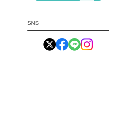
マグネット用品
ばね
SNS
環境安全用品
イマオ製品(IMAO)
工業資材(栃木屋)