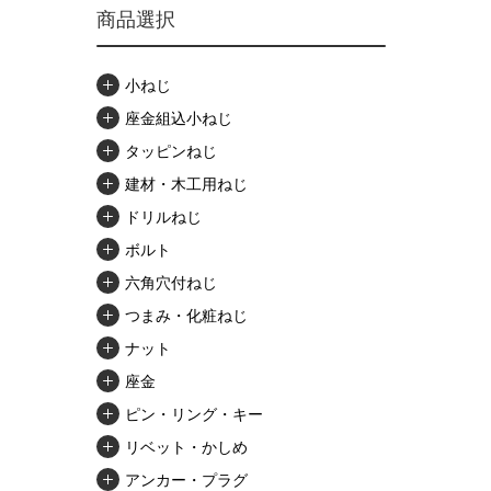
商品選択
小ねじ
座金組込小ねじ
タッピンねじ
建材・木工用ねじ
ドリルねじ
ボルト
六角穴付ねじ
つまみ・化粧ねじ
ナット
座金
ピン・リング・キー
リベット・かしめ
アンカー・プラグ