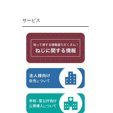
ユニファイねじ
いたずら防止ねじ
サービス
マイクロねじ
台形ねじ
スペーサー
その他ねじ
便利品
金具・金物
電材・設備
切削工具
研削研磨品
作業用品
測定
ケミカル製品
荷役伝導