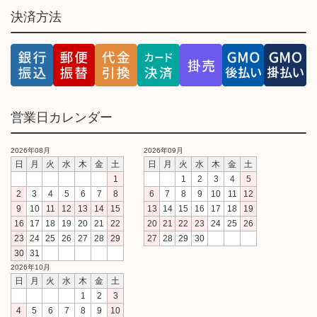
決済方法
営業日カレンダー
2026年08月
2026年09月
日
月
火
水
木
金
土
日
月
火
水
木
金
土
1
1
2
3
4
5
2
3
4
5
6
7
8
6
7
8
9
10
11
12
9
10
11
12
13
14
15
13
14
15
16
17
18
19
16
17
18
19
20
21
22
20
21
22
23
24
25
26
23
24
25
26
27
28
29
27
28
29
30
30
31
2026年10月
日
月
火
水
木
金
土
1
2
3
4
5
6
7
8
9
10