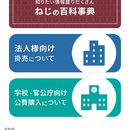
台形ねじ
スペーサー
その他ねじ
便利品
金具・金物
電材・設備
切削工具
研削研磨品
作業用品
測定
ケミカル製品
荷役伝導
マグネット用品
ばね
環境安全用品
SNS