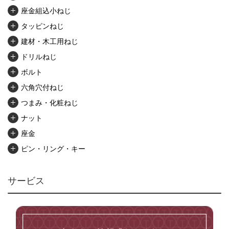
座金組込小ねじ
タッピンねじ
建材・木工用ねじ
ドリルねじ
ボルト
六角穴付ねじ
つまみ・化粧ねじ
ナット
座金
ピン・リング・キー
リベット・かしめ
アンカー・プラグ
サービス
ユニファイねじ
いたずら防止ねじ
マイクロねじ