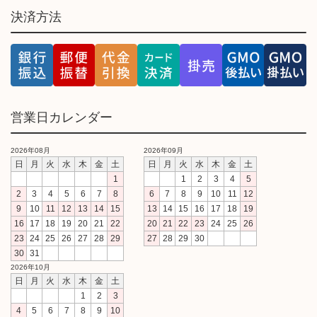
決済方法
営業日カレンダー
2026年08月
2026年09月
日
月
火
水
木
金
土
日
月
火
水
木
金
土
1
1
2
3
4
5
2
3
4
5
6
7
8
6
7
8
9
10
11
12
9
10
11
12
13
14
15
13
14
15
16
17
18
19
16
17
18
19
20
21
22
20
21
22
23
24
25
26
23
24
25
26
27
28
29
27
28
29
30
30
31
2026年10月
日
月
火
水
木
金
土
1
2
3
4
5
6
7
8
9
10