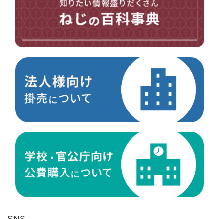
台形ねじ
スペーサー
その他ねじ
便利品
金具・金物
電材・設備
切削工具
研削研磨品
作業用品
測定
ケミカル製品
荷役伝導
マグネット用品
ばね
環境安全用品
SNS