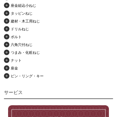
座金組込小ねじ
タッピンねじ
建材・木工用ねじ
ドリルねじ
ボルト
六角穴付ねじ
つまみ・化粧ねじ
ナット
座金
ピン・リング・キー
リベット・かしめ
アンカー・プラグ
サービス
ユニファイねじ
いたずら防止ねじ
マイクロねじ