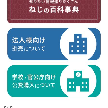
台形ねじ
スペーサー
その他ねじ
便利品
金具・金物
電材・設備
切削工具
研削研磨品
作業用品
測定
ケミカル製品
荷役伝導
マグネット用品
ばね
環境安全用品
SNS