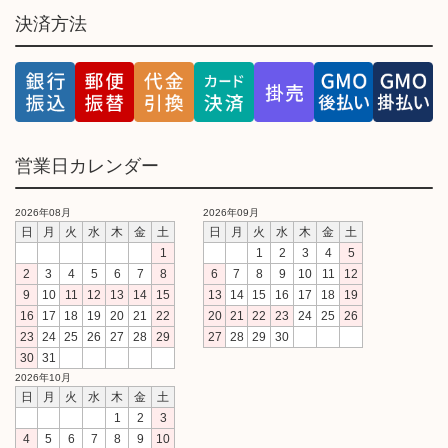
決済方法
営業日カレンダー
2026年08月
2026年09月
日
月
火
水
木
金
土
日
月
火
水
木
金
土
1
1
2
3
4
5
2
3
4
5
6
7
8
6
7
8
9
10
11
12
9
10
11
12
13
14
15
13
14
15
16
17
18
19
16
17
18
19
20
21
22
20
21
22
23
24
25
26
23
24
25
26
27
28
29
27
28
29
30
30
31
2026年10月
日
月
火
水
木
金
土
1
2
3
4
5
6
7
8
9
10