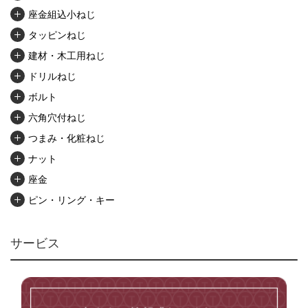
座金組込小ねじ
タッピンねじ
建材・木工用ねじ
ドリルねじ
ボルト
六角穴付ねじ
つまみ・化粧ねじ
ナット
座金
ピン・リング・キー
リベット・かしめ
アンカー・プラグ
サービス
ユニファイねじ
いたずら防止ねじ
マイクロねじ