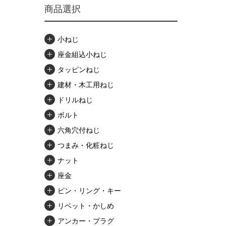
商品選択
小ねじ
座金組込小ねじ
タッピンねじ
建材・木工用ねじ
ドリルねじ
ボルト
六角穴付ねじ
つまみ・化粧ねじ
ナット
座金
ピン・リング・キー
リベット・かしめ
アンカー・プラグ