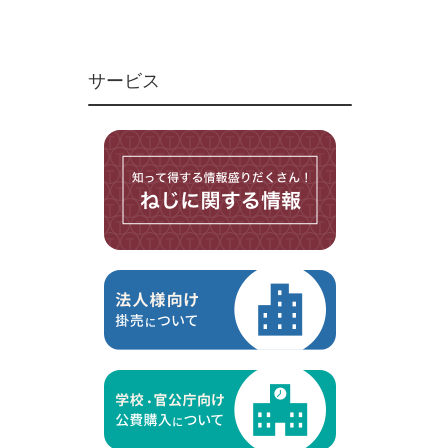
ユニファイねじ
いたずら防止ねじ
サービス
マイクロねじ
台形ねじ
スペーサー
その他ねじ
便利品
金具・金物
電材・設備
切削工具
研削研磨品
作業用品
測定
ケミカル製品
荷役伝導