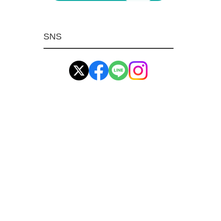
マグネット用品
ばね
SNS
環境安全用品
イマオ製品(IMAO)
工業資材(栃木屋)