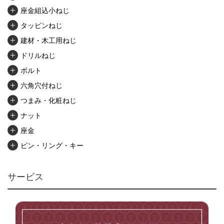
座金組込小ねじ
タッピンねじ
建材・木工用ねじ
ドリルねじ
ボルト
六角穴付ねじ
つまみ・化粧ねじ
ナット
座金
ピン・リング・キー
リベット・かしめ
アンカー・プラグ
サービス
ユニファイねじ
いたずら防止ねじ
マイクロねじ