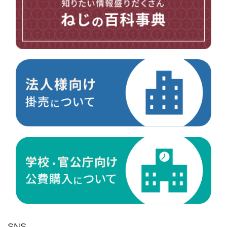
台形ねじ
スペーサー
その他ねじ
便利品
金具・金物
電材・設備
切削工具
研削研磨品
作業用品
測定
ケミカル製品
荷役伝導
マグネット用品
ばね
環境安全用品
SNS