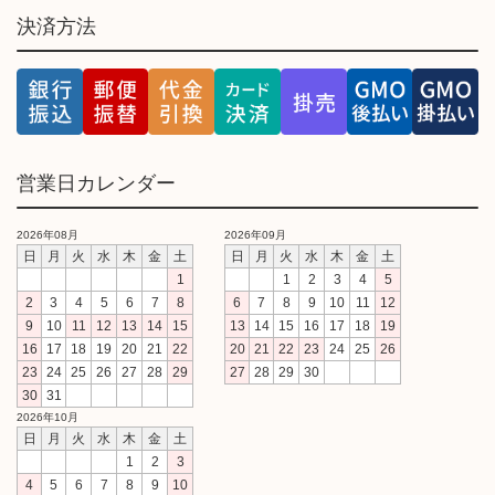
決済方法
営業日カレンダー
2026年08月
2026年09月
日
月
火
水
木
金
土
日
月
火
水
木
金
土
1
1
2
3
4
5
2
3
4
5
6
7
8
6
7
8
9
10
11
12
9
10
11
12
13
14
15
13
14
15
16
17
18
19
16
17
18
19
20
21
22
20
21
22
23
24
25
26
23
24
25
26
27
28
29
27
28
29
30
30
31
2026年10月
日
月
火
水
木
金
土
1
2
3
4
5
6
7
8
9
10