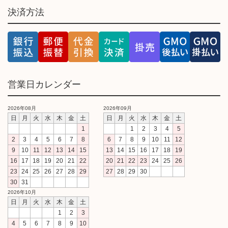
決済方法
営業日カレンダー
2026年08月
2026年09月
日
月
火
水
木
金
土
日
月
火
水
木
金
土
1
1
2
3
4
5
2
3
4
5
6
7
8
6
7
8
9
10
11
12
9
10
11
12
13
14
15
13
14
15
16
17
18
19
16
17
18
19
20
21
22
20
21
22
23
24
25
26
23
24
25
26
27
28
29
27
28
29
30
30
31
2026年10月
日
月
火
水
木
金
土
1
2
3
4
5
6
7
8
9
10