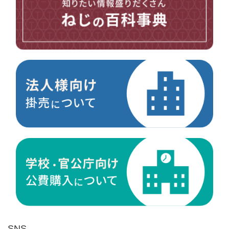
台形ねじ
スペーサー
その他ねじ
便利品
金具・金物
電材・設備
切削工具
研削研磨品
作業用品
測定
ケミカル製品
荷役伝導
マグネット用品
ばね
環境安全用品
SNS