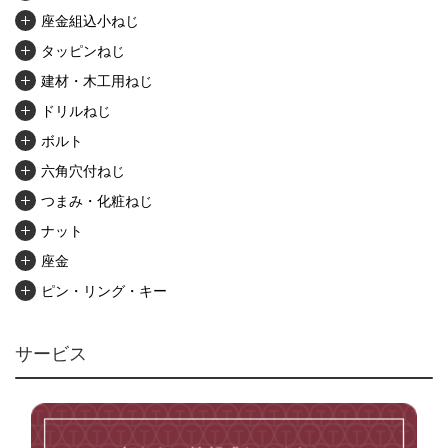
座金組込小ねじ
タッピンねじ
建材・木工用ねじ
ドリルねじ
ボルト
六角穴付ねじ
つまみ・化粧ねじ
ナット
座金
ピン・リング・キー
リベット・かしめ
アンカー・プラグ
サービス
ユニファイねじ
いたずら防止ねじ
マイクロねじ