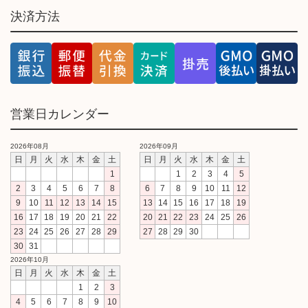
決済方法
営業日カレンダー
2026年08月
2026年09月
日
月
火
水
木
金
土
日
月
火
水
木
金
土
1
1
2
3
4
5
2
3
4
5
6
7
8
6
7
8
9
10
11
12
9
10
11
12
13
14
15
13
14
15
16
17
18
19
16
17
18
19
20
21
22
20
21
22
23
24
25
26
23
24
25
26
27
28
29
27
28
29
30
30
31
2026年10月
日
月
火
水
木
金
土
1
2
3
4
5
6
7
8
9
10