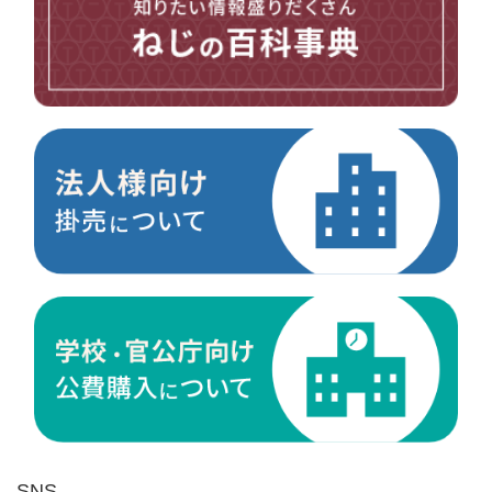
台形ねじ
スペーサー
その他ねじ
便利品
金具・金物
電材・設備
切削工具
研削研磨品
作業用品
測定
ケミカル製品
荷役伝導
マグネット用品
ばね
環境安全用品
SNS