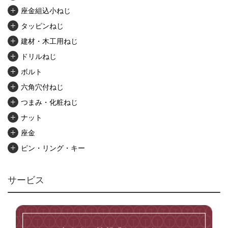
座金組込小ねじ
タッピンねじ
建材・木工用ねじ
ドリルねじ
ボルト
六角穴付ねじ
つまみ・化粧ねじ
ナット
座金
ピン・リング・キー
リベット・かしめ
アンカー・プラグ
サービス
ユニファイねじ
いたずら防止ねじ
マイクロねじ