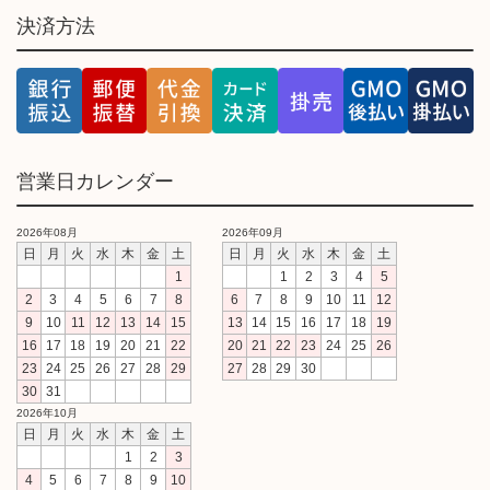
決済方法
営業日カレンダー
2026年08月
2026年09月
日
月
火
水
木
金
土
日
月
火
水
木
金
土
1
1
2
3
4
5
2
3
4
5
6
7
8
6
7
8
9
10
11
12
9
10
11
12
13
14
15
13
14
15
16
17
18
19
16
17
18
19
20
21
22
20
21
22
23
24
25
26
23
24
25
26
27
28
29
27
28
29
30
30
31
2026年10月
日
月
火
水
木
金
土
1
2
3
4
5
6
7
8
9
10