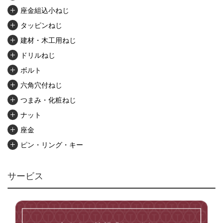
座金組込小ねじ
タッピンねじ
建材・木工用ねじ
ドリルねじ
ボルト
六角穴付ねじ
つまみ・化粧ねじ
ナット
座金
ピン・リング・キー
リベット・かしめ
アンカー・プラグ
サービス
ユニファイねじ
いたずら防止ねじ
マイクロねじ