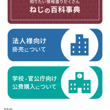
台形ねじ
スペーサー
その他ねじ
便利品
金具・金物
電材・設備
切削工具
研削研磨品
作業用品
測定
ケミカル製品
荷役伝導
マグネット用品
ばね
環境安全用品
SNS