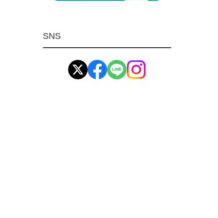
マグネット用品
ばね
SNS
環境安全用品
イマオ製品(IMAO)
工業資材(栃木屋)