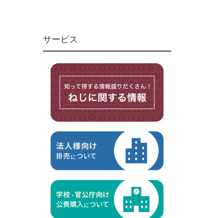
ユニファイねじ
いたずら防止ねじ
サービス
マイクロねじ
台形ねじ
スペーサー
その他ねじ
便利品
金具・金物
電材・設備
切削工具
研削研磨品
作業用品
測定
ケミカル製品
荷役伝導