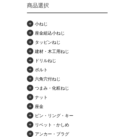
商品選択
小ねじ
座金組込小ねじ
タッピンねじ
建材・木工用ねじ
ドリルねじ
ボルト
六角穴付ねじ
つまみ・化粧ねじ
ナット
座金
ピン・リング・キー
リベット・かしめ
アンカー・プラグ