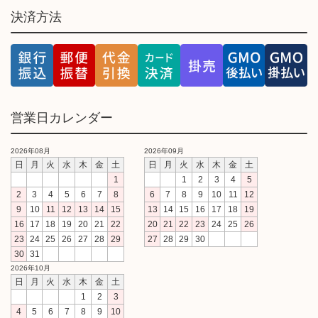
決済方法
営業日カレンダー
2026年08月
2026年09月
日
月
火
水
木
金
土
日
月
火
水
木
金
土
1
1
2
3
4
5
2
3
4
5
6
7
8
6
7
8
9
10
11
12
9
10
11
12
13
14
15
13
14
15
16
17
18
19
16
17
18
19
20
21
22
20
21
22
23
24
25
26
23
24
25
26
27
28
29
27
28
29
30
30
31
2026年10月
日
月
火
水
木
金
土
1
2
3
4
5
6
7
8
9
10