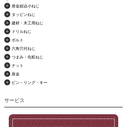
座金組込小ねじ
タッピンねじ
建材・木工用ねじ
ドリルねじ
ボルト
六角穴付ねじ
つまみ・化粧ねじ
ナット
座金
ピン・リング・キー
リベット・かしめ
アンカー・プラグ
サービス
ユニファイねじ
いたずら防止ねじ
マイクロねじ