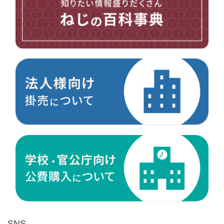
台形ねじ
スペーサー
その他ねじ
便利品
金具・金物
電材・設備
切削工具
研削研磨品
作業用品
測定
ケミカル製品
荷役伝導
マグネット用品
ばね
環境安全用品
SNS