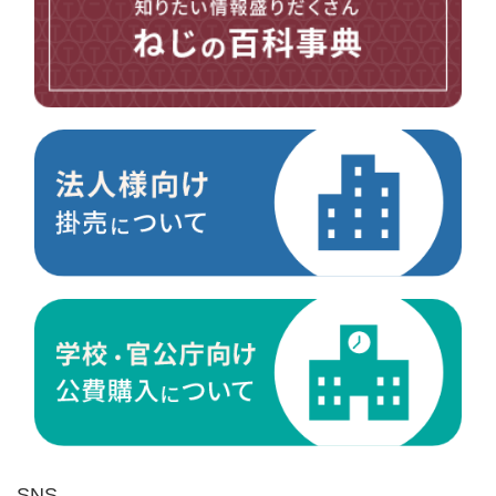
台形ねじ
スペーサー
その他ねじ
便利品
金具・金物
電材・設備
切削工具
研削研磨品
作業用品
測定
ケミカル製品
荷役伝導
マグネット用品
ばね
環境安全用品
SNS