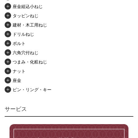
座金組込小ねじ
タッピンねじ
建材・木工用ねじ
ドリルねじ
ボルト
六角穴付ねじ
つまみ・化粧ねじ
ナット
座金
ピン・リング・キー
リベット・かしめ
アンカー・プラグ
サービス
ユニファイねじ
いたずら防止ねじ
マイクロねじ