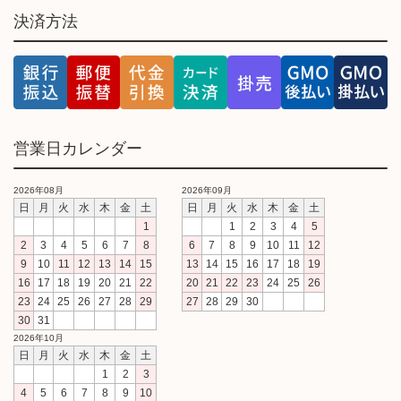
決済方法
営業日カレンダー
2026年08月
2026年09月
日
月
火
水
木
金
土
日
月
火
水
木
金
土
1
1
2
3
4
5
2
3
4
5
6
7
8
6
7
8
9
10
11
12
9
10
11
12
13
14
15
13
14
15
16
17
18
19
16
17
18
19
20
21
22
20
21
22
23
24
25
26
23
24
25
26
27
28
29
27
28
29
30
30
31
2026年10月
日
月
火
水
木
金
土
1
2
3
4
5
6
7
8
9
10