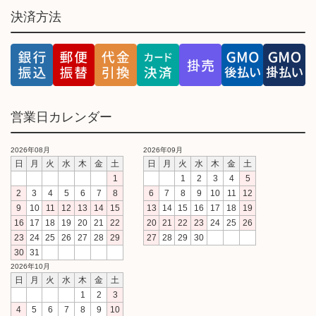
決済方法
営業日カレンダー
2026年08月
2026年09月
日
月
火
水
木
金
土
日
月
火
水
木
金
土
1
1
2
3
4
5
2
3
4
5
6
7
8
6
7
8
9
10
11
12
9
10
11
12
13
14
15
13
14
15
16
17
18
19
16
17
18
19
20
21
22
20
21
22
23
24
25
26
23
24
25
26
27
28
29
27
28
29
30
30
31
2026年10月
日
月
火
水
木
金
土
1
2
3
4
5
6
7
8
9
10