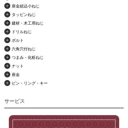
座金組込小ねじ
タッピンねじ
建材・木工用ねじ
ドリルねじ
ボルト
六角穴付ねじ
つまみ・化粧ねじ
ナット
座金
ピン・リング・キー
リベット・かしめ
アンカー・プラグ
サービス
ユニファイねじ
いたずら防止ねじ
マイクロねじ