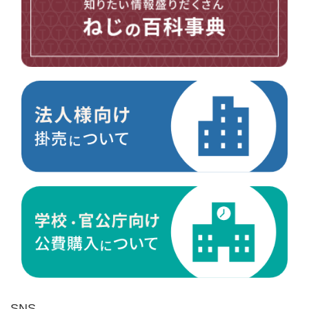
台形ねじ
スペーサー
その他ねじ
便利品
金具・金物
電材・設備
切削工具
研削研磨品
作業用品
測定
ケミカル製品
荷役伝導
マグネット用品
ばね
環境安全用品
SNS