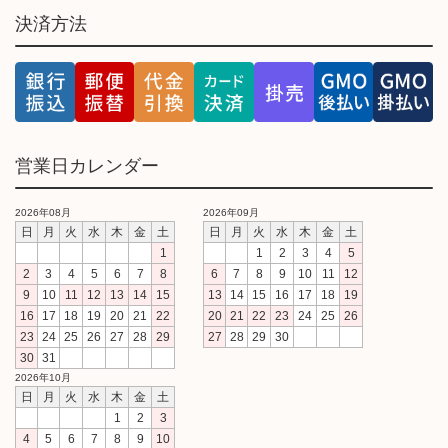
決済方法
営業日カレンダー
2026年08月
2026年09月
日
月
火
水
木
金
土
日
月
火
水
木
金
土
1
1
2
3
4
5
2
3
4
5
6
7
8
6
7
8
9
10
11
12
9
10
11
12
13
14
15
13
14
15
16
17
18
19
16
17
18
19
20
21
22
20
21
22
23
24
25
26
23
24
25
26
27
28
29
27
28
29
30
30
31
2026年10月
日
月
火
水
木
金
土
1
2
3
4
5
6
7
8
9
10