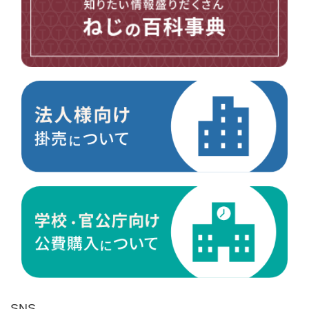
台形ねじ
スペーサー
その他ねじ
便利品
金具・金物
電材・設備
切削工具
研削研磨品
作業用品
測定
ケミカル製品
荷役伝導
マグネット用品
ばね
環境安全用品
SNS