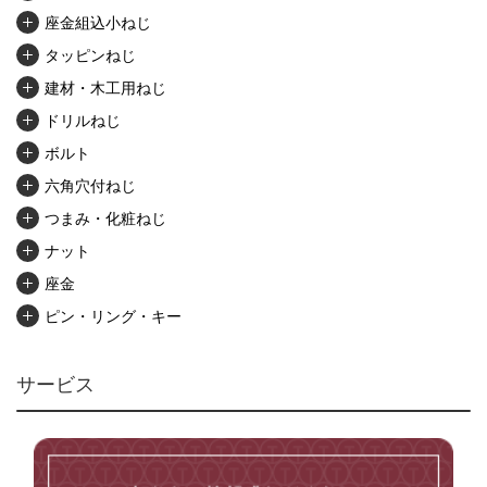
座金組込小ねじ
タッピンねじ
建材・木工用ねじ
ドリルねじ
ボルト
六角穴付ねじ
つまみ・化粧ねじ
ナット
座金
ピン・リング・キー
リベット・かしめ
アンカー・プラグ
サービス
ユニファイねじ
いたずら防止ねじ
マイクロねじ