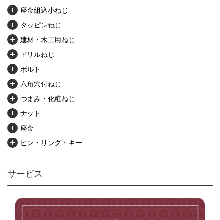
座金組込小ねじ
タッピンねじ
建材・木工用ねじ
ドリルねじ
ボルト
六角穴付ねじ
つまみ・化粧ねじ
ナット
座金
ピン・リング・キー
リベット・かしめ
アンカー・プラグ
サービス
ユニファイねじ
いたずら防止ねじ
マイクロねじ