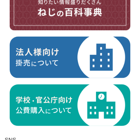
台形ねじ
スペーサー
その他ねじ
便利品
金具・金物
電材・設備
切削工具
研削研磨品
作業用品
測定
ケミカル製品
荷役伝導
マグネット用品
ばね
環境安全用品
SNS