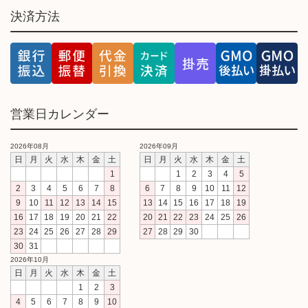
決済方法
営業日カレンダー
2026年08月
2026年09月
日
月
火
水
木
金
土
日
月
火
水
木
金
土
1
1
2
3
4
5
2
3
4
5
6
7
8
6
7
8
9
10
11
12
9
10
11
12
13
14
15
13
14
15
16
17
18
19
16
17
18
19
20
21
22
20
21
22
23
24
25
26
23
24
25
26
27
28
29
27
28
29
30
30
31
2026年10月
日
月
火
水
木
金
土
1
2
3
4
5
6
7
8
9
10