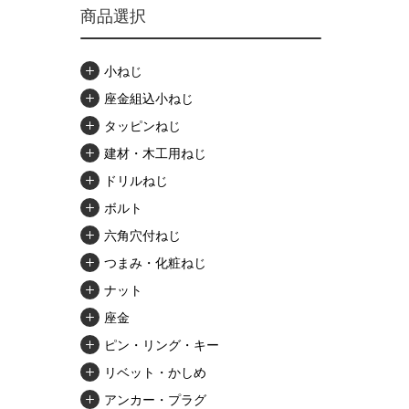
商品選択
小ねじ
座金組込小ねじ
タッピンねじ
建材・木工用ねじ
ドリルねじ
ボルト
六角穴付ねじ
つまみ・化粧ねじ
ナット
座金
ピン・リング・キー
リベット・かしめ
アンカー・プラグ