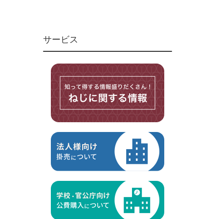
ユニファイねじ
いたずら防止ねじ
サービス
マイクロねじ
台形ねじ
スペーサー
その他ねじ
便利品
金具・金物
電材・設備
切削工具
研削研磨品
作業用品
測定
ケミカル製品
荷役伝導