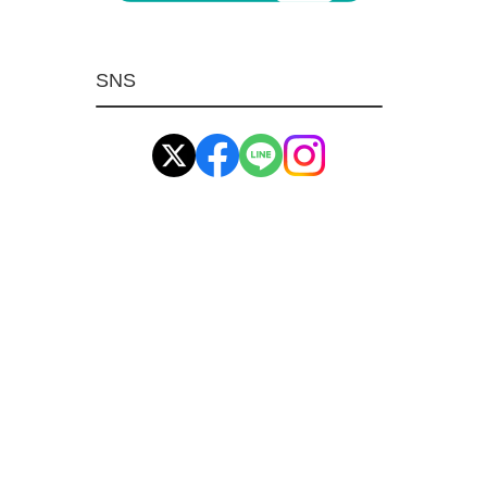
マグネット用品
ばね
SNS
環境安全用品
イマオ製品(IMAO)
工業資材(栃木屋)