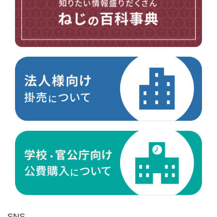
台形ねじ
スペーサー
その他ねじ
便利品
金具・金物
電材・設備
切削工具
研削研磨品
作業用品
測定
ケミカル製品
荷役伝導
マグネット用品
ばね
環境安全用品
SNS