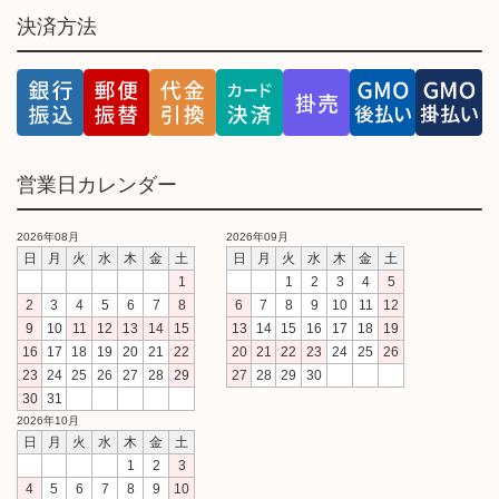
決済方法
営業日カレンダー
2026年08月
2026年09月
日
月
火
水
木
金
土
日
月
火
水
木
金
土
1
1
2
3
4
5
2
3
4
5
6
7
8
6
7
8
9
10
11
12
9
10
11
12
13
14
15
13
14
15
16
17
18
19
16
17
18
19
20
21
22
20
21
22
23
24
25
26
23
24
25
26
27
28
29
27
28
29
30
30
31
2026年10月
日
月
火
水
木
金
土
1
2
3
4
5
6
7
8
9
10