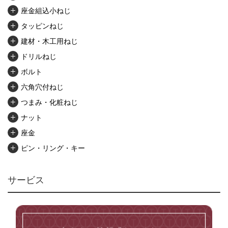
座金組込小ねじ
タッピンねじ
建材・木工用ねじ
ドリルねじ
ボルト
六角穴付ねじ
つまみ・化粧ねじ
ナット
座金
ピン・リング・キー
リベット・かしめ
アンカー・プラグ
サービス
ユニファイねじ
いたずら防止ねじ
マイクロねじ