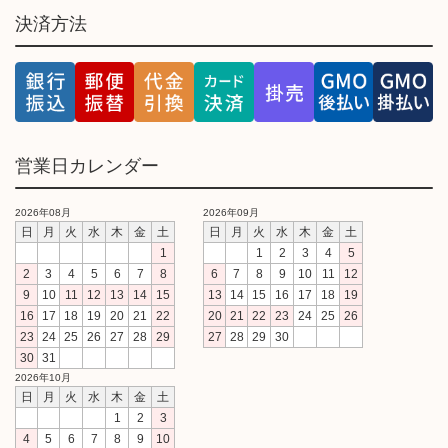
決済方法
営業日カレンダー
2026年08月
2026年09月
日
月
火
水
木
金
土
日
月
火
水
木
金
土
1
1
2
3
4
5
2
3
4
5
6
7
8
6
7
8
9
10
11
12
9
10
11
12
13
14
15
13
14
15
16
17
18
19
16
17
18
19
20
21
22
20
21
22
23
24
25
26
23
24
25
26
27
28
29
27
28
29
30
30
31
2026年10月
日
月
火
水
木
金
土
1
2
3
4
5
6
7
8
9
10