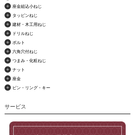
座金組込小ねじ
タッピンねじ
建材・木工用ねじ
ドリルねじ
ボルト
六角穴付ねじ
つまみ・化粧ねじ
ナット
座金
ピン・リング・キー
リベット・かしめ
アンカー・プラグ
サービス
ユニファイねじ
いたずら防止ねじ
マイクロねじ