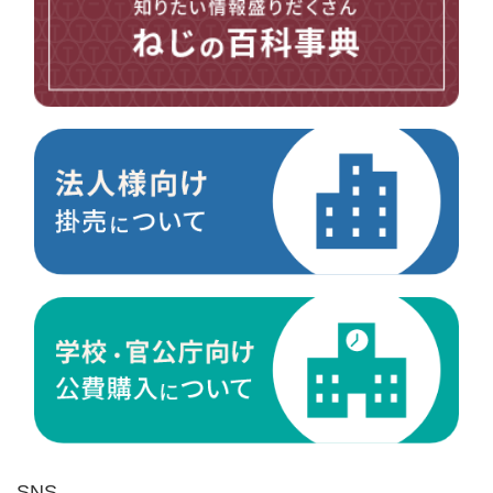
台形ねじ
スペーサー
その他ねじ
便利品
金具・金物
電材・設備
切削工具
研削研磨品
作業用品
測定
ケミカル製品
荷役伝導
マグネット用品
ばね
環境安全用品
SNS