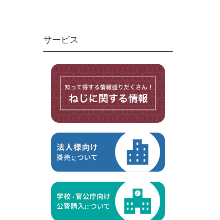
ユニファイねじ
いたずら防止ねじ
サービス
マイクロねじ
台形ねじ
スペーサー
その他ねじ
便利品
金具・金物
電材・設備
切削工具
研削研磨品
作業用品
測定
ケミカル製品
荷役伝導