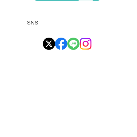
マグネット用品
ばね
SNS
環境安全用品
イマオ製品(IMAO)
工業資材(栃木屋)