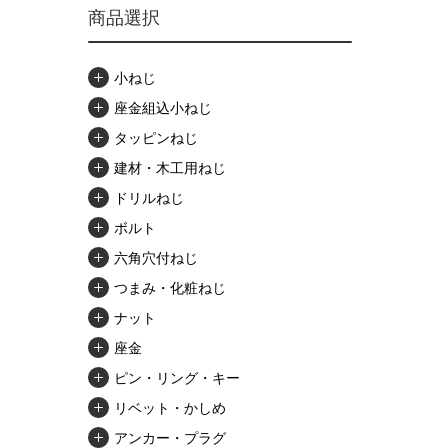
商品選択
小ねじ
座金組込小ねじ
タッピンねじ
建材・木工用ねじ
ドリルねじ
ボルト
六角穴付ねじ
つまみ・化粧ねじ
ナット
座金
ピン・リング・キー
リベット・かしめ
アンカー・プラグ