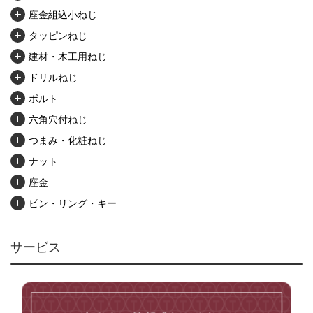
座金組込小ねじ
タッピンねじ
建材・木工用ねじ
ドリルねじ
ボルト
六角穴付ねじ
つまみ・化粧ねじ
ナット
座金
ピン・リング・キー
リベット・かしめ
アンカー・プラグ
サービス
ユニファイねじ
いたずら防止ねじ
マイクロねじ