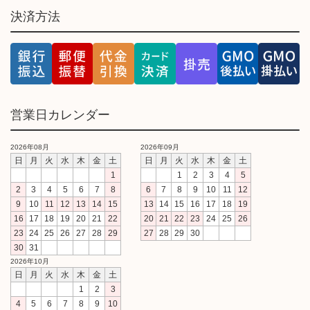
決済方法
営業日カレンダー
2026年08月
2026年09月
日
月
火
水
木
金
土
日
月
火
水
木
金
土
1
1
2
3
4
5
2
3
4
5
6
7
8
6
7
8
9
10
11
12
9
10
11
12
13
14
15
13
14
15
16
17
18
19
16
17
18
19
20
21
22
20
21
22
23
24
25
26
23
24
25
26
27
28
29
27
28
29
30
30
31
2026年10月
日
月
火
水
木
金
土
1
2
3
4
5
6
7
8
9
10