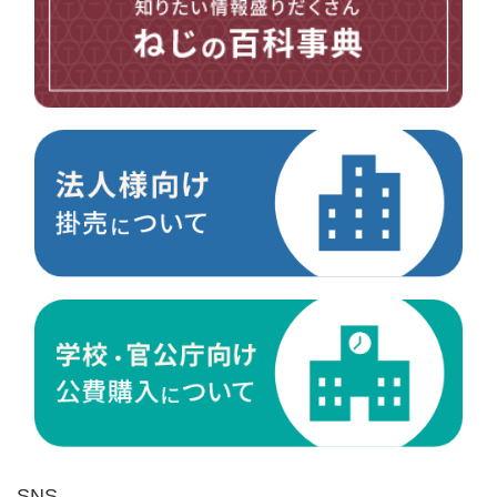
台形ねじ
スペーサー
その他ねじ
便利品
金具・金物
電材・設備
切削工具
研削研磨品
作業用品
測定
ケミカル製品
荷役伝導
マグネット用品
ばね
環境安全用品
SNS