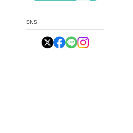
マグネット用品
ばね
SNS
環境安全用品
イマオ製品(IMAO)
工業資材(栃木屋)