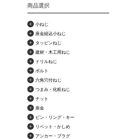
商品選択
小ねじ
座金組込小ねじ
タッピンねじ
建材・木工用ねじ
ドリルねじ
ボルト
六角穴付ねじ
つまみ・化粧ねじ
ナット
座金
ピン・リング・キー
リベット・かしめ
アンカー・プラグ