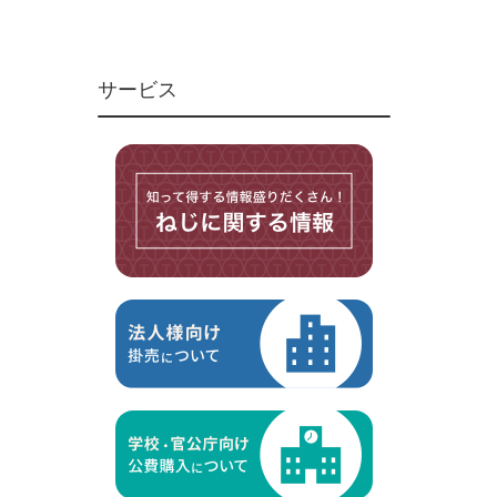
ユニファイねじ
いたずら防止ねじ
サービス
マイクロねじ
台形ねじ
スペーサー
その他ねじ
便利品
金具・金物
電材・設備
切削工具
研削研磨品
作業用品
測定
ケミカル製品
荷役伝導