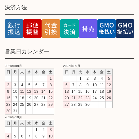
決済方法
営業日カレンダー
2026年08月
2026年09月
日
月
火
水
木
金
土
日
月
火
水
木
金
土
1
1
2
3
4
5
2
3
4
5
6
7
8
6
7
8
9
10
11
12
9
10
11
12
13
14
15
13
14
15
16
17
18
19
16
17
18
19
20
21
22
20
21
22
23
24
25
26
23
24
25
26
27
28
29
27
28
29
30
30
31
2026年10月
日
月
火
水
木
金
土
1
2
3
4
5
6
7
8
9
10