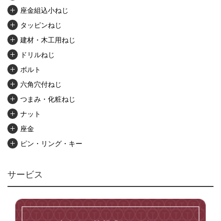
座金組込小ねじ
タッピンねじ
建材・木工用ねじ
ドリルねじ
ボルト
六角穴付ねじ
つまみ・化粧ねじ
ナット
座金
ピン・リング・キー
リベット・かしめ
アンカー・プラグ
サービス
ユニファイねじ
いたずら防止ねじ
マイクロねじ