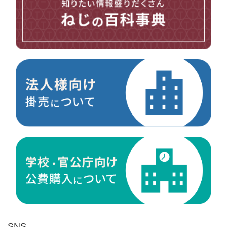
台形ねじ
スペーサー
その他ねじ
便利品
金具・金物
電材・設備
切削工具
研削研磨品
作業用品
測定
ケミカル製品
荷役伝導
マグネット用品
ばね
環境安全用品
SNS