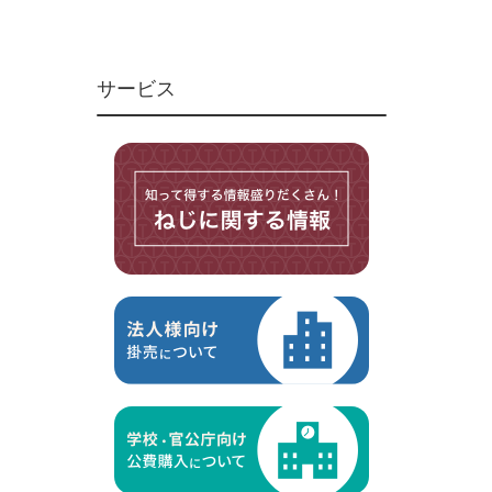
ユニファイねじ
いたずら防止ねじ
サービス
マイクロねじ
台形ねじ
スペーサー
その他ねじ
便利品
金具・金物
電材・設備
切削工具
研削研磨品
作業用品
測定
ケミカル製品
荷役伝導