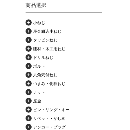
商品選択
小ねじ
座金組込小ねじ
タッピンねじ
建材・木工用ねじ
ドリルねじ
ボルト
六角穴付ねじ
つまみ・化粧ねじ
ナット
座金
ピン・リング・キー
リベット・かしめ
アンカー・プラグ