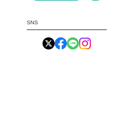
マグネット用品
ばね
SNS
環境安全用品
イマオ製品(IMAO)
工業資材(栃木屋)