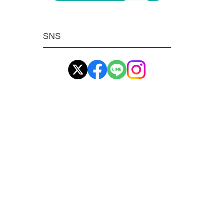
マグネット用品
ばね
SNS
環境安全用品
イマオ製品(IMAO)
工業資材(栃木屋)