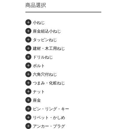
商品選択
小ねじ
座金組込小ねじ
タッピンねじ
建材・木工用ねじ
ドリルねじ
ボルト
六角穴付ねじ
つまみ・化粧ねじ
ナット
座金
ピン・リング・キー
リベット・かしめ
アンカー・プラグ