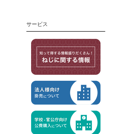
ユニファイねじ
いたずら防止ねじ
サービス
マイクロねじ
台形ねじ
スペーサー
その他ねじ
便利品
金具・金物
電材・設備
切削工具
研削研磨品
作業用品
測定
ケミカル製品
荷役伝導