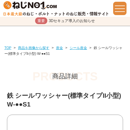
重要
3Dセキュア導入のお知らせ
TOP
>
商品を画像から探す
>
座金
>
シール座金
>
鉄 シールワッシャ
ー(標準タイプII小型) W-●●S1
商品詳細
鉄 シールワッシャー(標準タイプII小型)
W-●●S1