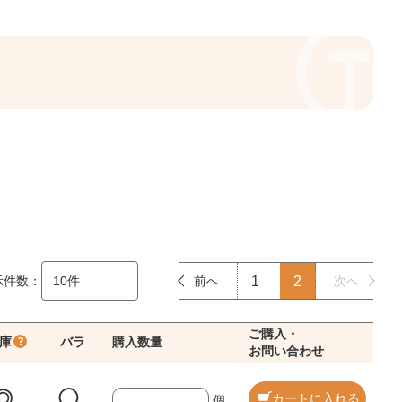
示件数：
前へ
1
2
次へ
ご購入・
庫
バラ
購入数量
お問い合わせ
◎
◯
カートに入れる
個