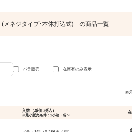
 (メネジタイプ･本体打込式) の商品一覧
バラ販売
在庫有のみ表示
表
入数（単価:税込）
在
※最小販売条件：1小箱・袋〜
バラ：1個（6,286円／個）