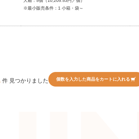
大箱：5個（10,205.53円／個）
※最小販売条件：1 小箱・袋～
1
個数を入力した商品をカートに入れる
件 見つかりました