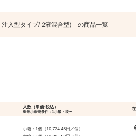
ント注入型タイプ/ 2液混合型) の商品一覧
入数（単価:税込）
在
※最小販売条件：1小箱・袋〜
小箱：1個（10,724.45円／個）