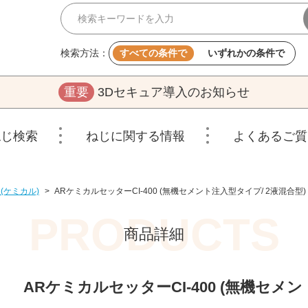
検索方法：
すべての条件で
いずれかの条件で
重要
3Dセキュア導入のお知らせ
ねじ検索
ねじに関する情報
よくあるご質
(ケミカル)
>
ARケミカルセッターCI-400 (無機セメント注入型タイプ/ 2液混合型)
商品詳細
ARケミカルセッターCI-400 (無機セメン