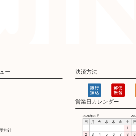
ュー
決済方法
営業日カレンダー
2026年08月
20
日
月
火
水
木
金
土
1
護方針
2
3
4
5
6
7
8
6