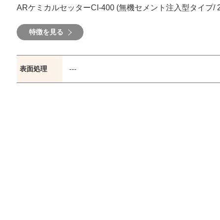
ARケミカルセッターCI-400 (無機セメント注入型タイプ/ 
特徴を見る
表面処理
---