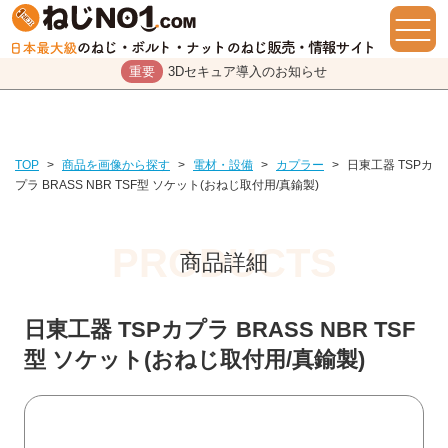
重要
3Dセキュア導入のお知らせ
TOP
>
商品を画像から探す
>
電材・設備
>
カプラー
>
日東工器 TSPカ
プラ BRASS NBR TSF型 ソケット(おねじ取付用/真鍮製)
商品詳細
日東工器 TSPカプラ BRASS NBR TSF
型 ソケット(おねじ取付用/真鍮製)