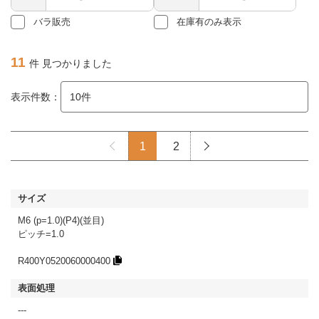
バラ販売
在庫有のみ表示
11
件 見つかりました
表示件数：
1
2
M6 (p=1.0)(P4)(並目)
ピッチ=1.0
R400Y0520060000400
---