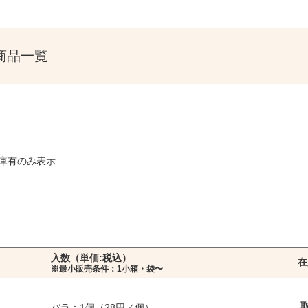
の商品一覧
庫有のみ表示
入数（単価:税込）
在
※最小販売条件：1小箱・袋〜
バラ：1個（28円／個）