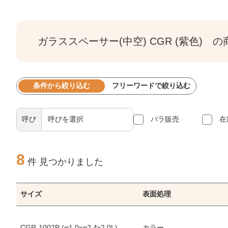
ガラススペーサー(中空) CGR (紫色) 
条件から絞り込む
フリーワードで絞り込む
呼び
バラ販売
在
8
件 見つかりました
サイズ
表面処理
CGR-1002P (φ1.0xφ2.4x2.0L)
カラー