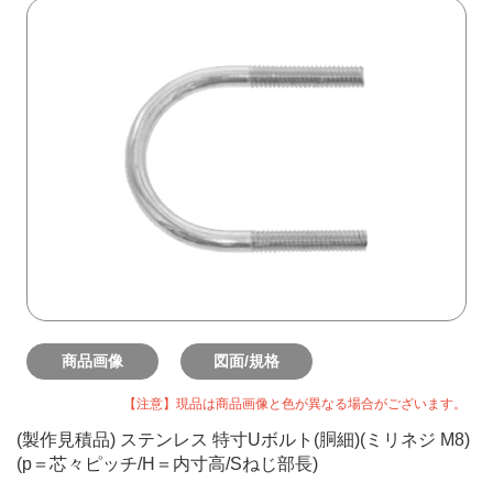
商品画像
図面/規格
【注意】現品は商品画像と色が異なる場合がございます。
(製作見積品) ステンレス 特寸Uボルト(胴細)(ミリネジ M8)
(p＝芯々ピッチ/H＝内寸高/Sねじ部長)