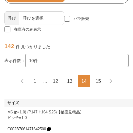
呼び
バラ販売
在庫有のみ表示
142
件 見つかりました
表示件数：
1
…
12
13
14
15
M6 (p=1.0) (P147 H164 S25)【都度見積品】
ピッチ=1.0
C002B7061471642500