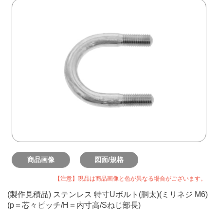
商品画像
図面/規格
【注意】現品は商品画像と色が異なる場合がございます。
(製作見積品) ステンレス 特寸Uボルト(胴太)(ミリネジ M6)
(p＝芯々ピッチ/H＝内寸高/Sねじ部長)