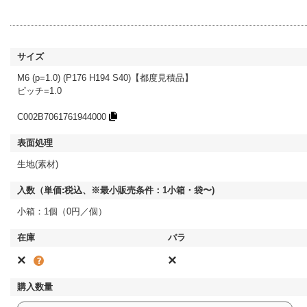
M6 (p=1.0) (P176 H194 S40)【都度見積品】
ピッチ=1.0
C002B7061761944000
生地(素材)
小箱：1個（0円／個）
×
×