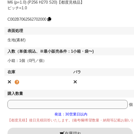
M6 (p=1.0) (P256 H270 S20)【都度見積品】
ピッチ=1.0
C002B7062562702000
生地(素材)
小箱：1個（0円／個）
×
×
個
発送：30営業日以内
【都度見積】後日見積回答いたします。(備考欄/希望数量・納期等記載お願い)
在庫切れ