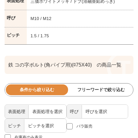
表面処理
三価ホワイトメッキ / ドブ(溶融亜鉛めっき)
呼び
M10 / M12
ピッチ
1.5 / 1.75
鉄 コの字ボルト(角パイプ用)(ﾛ75X40) の商品一覧
条件から絞り込む
フリーワードで絞り込む
表面処理
呼び
ピッチ
バラ販売
在庫有のみ表示