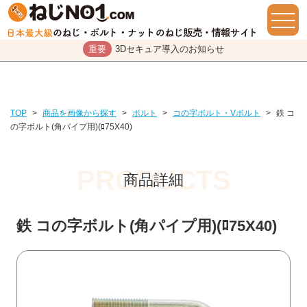
重要
3Dセキュア導入のお知らせ
TOP
>
商品を画像から探す
>
ボルト
>
コの字ボルト・Vボルト
>
鉄 コ
の字ボルト(角パイプ用)(ﾛ75X40)
商品詳細
鉄 コの字ボルト(角パイプ用)(ﾛ75X40)