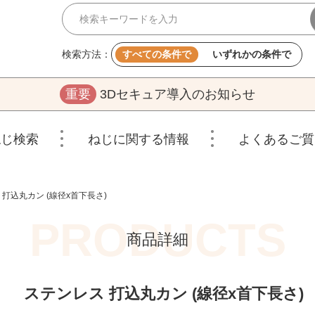
検索方法：
すべての条件で
いずれかの条件で
重要
3Dセキュア導入のお知らせ
ねじ検索
ねじに関する情報
よくあるご質
 打込丸カン (線径x首下長さ)
商品詳細
ステンレス 打込丸カン (線径x首下長さ)