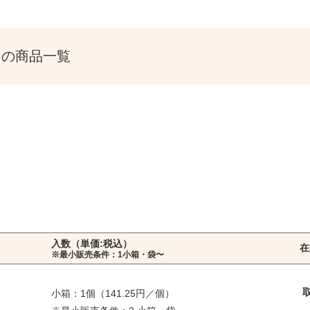
 の商品一覧
入数（単価:税込）
在
※最小販売条件：1小箱・袋〜
小箱：1個（141.25円／個）