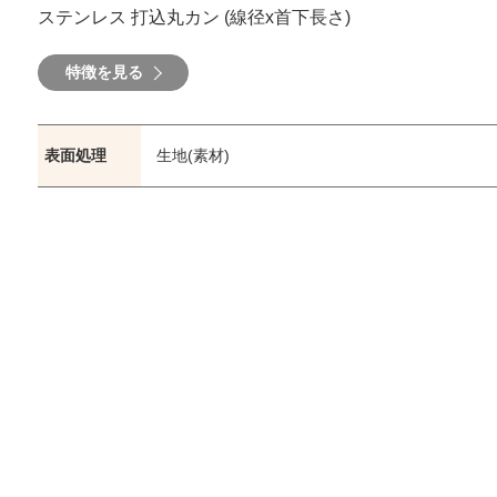
ステンレス 打込丸カン (線径x首下長さ)
特徴を見る
表面処理
生地(素材)