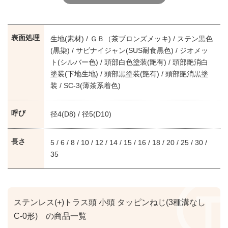
表面処理
生地(素材) / ＧＢ（茶ブロンズメッキ) / ステン黒色
(黒染) / サビナイジャン(SUS耐食黒色) / ジオメッ
ト(シルバー色) / 頭部白色塗装(艶有) / 頭部艶消白
塗装(下地生地) / 頭部黒塗装(艶有) / 頭部艶消黒塗
装 / SC-3(薄茶系着色)
呼び
径4(D8) / 径5(D10)
長さ
5 / 6 / 8 / 10 / 12 / 14 / 15 / 16 / 18 / 20 / 25 / 30 /
35
ステンレス(+)トラス頭 小頭 タッピンねじ(3種溝なし
C-0形) の商品一覧