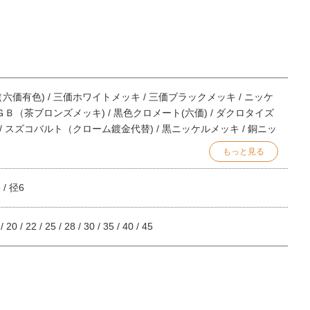
価有色) / 三価ホワイトメッキ / 三価ブラックメッキ / ニッケ
ＧＢ（茶ブロンズメッキ) / 黒色クロメート(六価) / ダクロタイズ
/ スズコバルト（クローム鍍金代替) / 黒ニッケルメッキ / 銅ニッ
光沢あり) / 8μ三価ブラックメッキ / ジオメット(シルバー色) /
もっと見る
頭部白塗装(下地三価白) / 頭部艶消白塗装(下地ユニクロ) / 頭部艶
 / 頭部黒塗装(下地三価白) / 頭部艶消黒塗装(下地ユニクロ) / 頭
5 / 径6
下地ユニクロ) / 頭部アイボリー塗装(下地三価白) / 頭部シルバ
白) / 生地(焼き) / ノンクロムメッキ白 / ノンクロムメッキ黒 /
 三価ホワイトZECコート / 三価ブラックZECコート
8 / 20 / 22 / 25 / 28 / 30 / 35 / 40 / 45