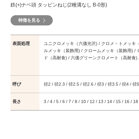
鉄(+)ナベ頭 タッピンねじ(2種溝なし B-0形)
特徴を見る
表面処理
ユニクロメッキ（六価光沢) / クロメ－トメッキ（六
ルメッキ（装飾用) / クロームメッキ（装飾用) / 
ド（高耐食) / 六価グリーンクロメート（高耐食) 
ケルクローム / 銅下ニッケルメッキ / スズメッキ(
三価ステンコート / 頭部白塗装(下地ユニクロ) / 
消白塗装(下地三価白) / 頭部黒塗装(下地ユニクロ)
呼び
径2 / 径2.3 / 径2.5 / 径2.6 / 径3 / 径3.5 / 径4 / 径
部艶消黒塗装(下地三価白) / 頭部アイボリー塗装(
ー塗装(下地ユニクロ) / 頭部シルバー塗装(下地三価
ノンウィスカ三価ホワイト / ゼロクロムSB(黒) /
長さ
3 / 4 / 5 / 6 / 7 / 8 / 10 / 12 / 13 / 14 / 15 / 16 / 1