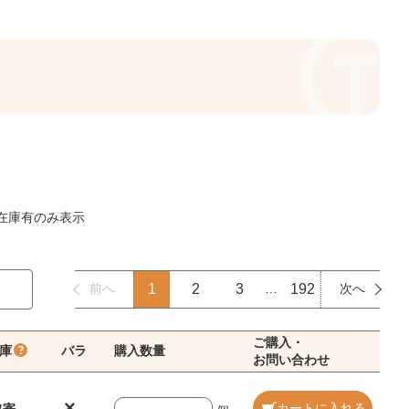
在庫有のみ表示
前へ
1
2
3
…
192
次へ
ご購入・
庫
バラ
購入数量
お問い合わせ
×
カートに入れる