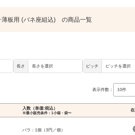
ス･薄板用 (バネ座組込) の商品一覧
長さ
ピッチ
表示件数：
入数（単価:税込）
在
※最小販売条件：1小箱・袋〜
バラ：1個（3円／個）