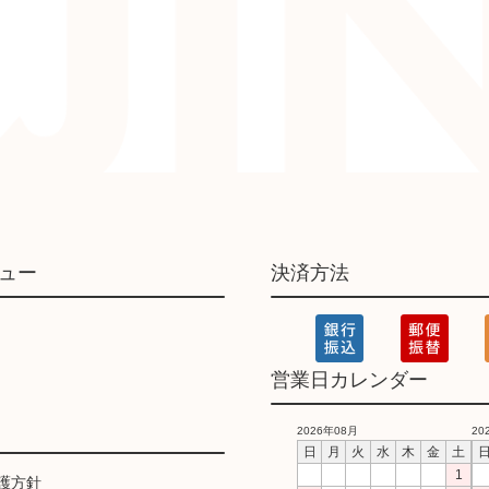
ュー
決済方法
営業日カレンダー
2026年08月
20
日
月
火
水
木
金
土
1
護方針