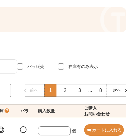
バラ販売
在庫有のみ表示
前へ
1
2
3
…
8
次へ
ご購入・
庫
バラ
購入数量
お問い合わせ
◎
◯
カートに入れる
個