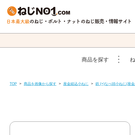
商品を探す
TOP
>
商品を画像から探す
>
座金組込小ねじ
>
鉄 (+)なべ頭小ねじ(座金