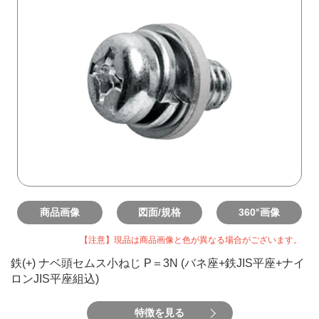
商品画像
図面/規格
360°画像
【注意】現品は商品画像と色が異なる場合がございます。
鉄(+) ナベ頭セムス小ねじ P＝3N (バネ座+鉄JIS平座+ナイ
ロンJIS平座組込)
特徴を見る