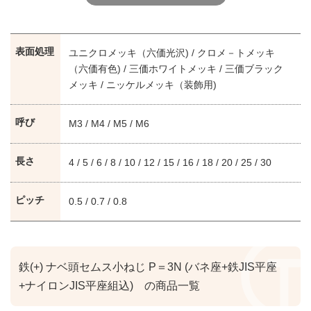
表面処理
ユニクロメッキ（六価光沢) / クロメ－トメッキ
（六価有色) / 三価ホワイトメッキ / 三価ブラック
メッキ / ニッケルメッキ（装飾用)
呼び
M3 / M4 / M5 / M6
長さ
4 / 5 / 6 / 8 / 10 / 12 / 15 / 16 / 18 / 20 / 25 / 30
ピッチ
0.5 / 0.7 / 0.8
鉄(+) ナベ頭セムス小ねじ P＝3N (バネ座+鉄JIS平座
+ナイロンJIS平座組込) の商品一覧