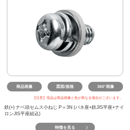
商品画像
図面/規格
360°画像
【注意】現品は商品画像と色が異なる場合がございます。
鉄(+) ナベ頭セムス小ねじ P＝3N (バネ座+鉄JIS平座+ナイ
ロンJIS平座組込)
特徴を見る