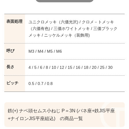
表面処理
ユニクロメッキ（六価光沢) / クロメ－トメッキ
（六価有色) / 三価ホワイトメッキ / 三価ブラック
メッキ / ニッケルメッキ（装飾用)
呼び
M3 / M4 / M5 / M6
長さ
4 / 5 / 6 / 8 / 10 / 12 / 15 / 16 / 18 / 20 / 25 / 30
ピッチ
0.5 / 0.7 / 0.8
鉄(+) ナベ頭セムス小ねじ P＝3N (バネ座+鉄JIS平座
+ナイロンJIS平座組込) の商品一覧