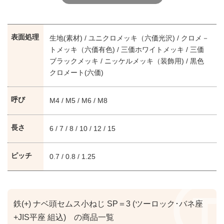
表面処理
生地(素材) / ユニクロメッキ（六価光沢) / クロメ－
トメッキ（六価有色) / 三価ホワイトメッキ / 三価
ブラックメッキ / ニッケルメッキ（装飾用) / 黒色
クロメート(六価)
呼び
M4 / M5 / M6 / M8
長さ
6 / 7 / 8 / 10 / 12 / 15
ピッチ
0.7 / 0.8 / 1.25
鉄(+) ナベ頭セムス小ねじ SP＝3 (ツーロック･バネ座
+JIS平座 組込) の商品一覧