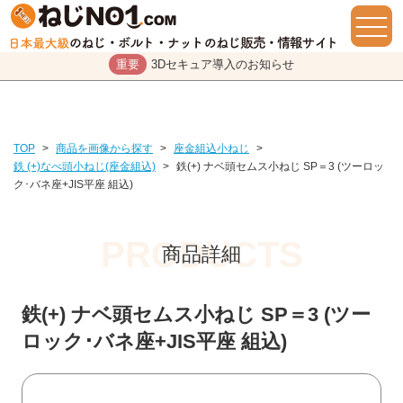
重要
3Dセキュア導入のお知らせ
TOP
>
商品を画像から探す
>
座金組込小ねじ
>
鉄 (+)なべ頭小ねじ(座金組込)
>
鉄(+) ナベ頭セムス小ねじ SP＝3 (ツーロッ
ク･バネ座+JIS平座 組込)
商品詳細
鉄(+) ナベ頭セムス小ねじ SP＝3 (ツー
ロック･バネ座+JIS平座 組込)